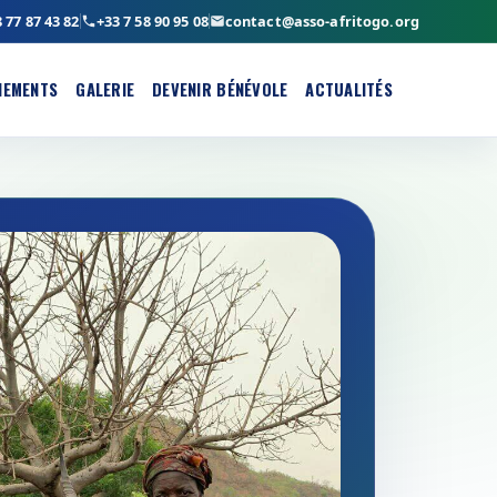
 77 87 43 82
+33 7 58 90 95 08
contact@asso-afritogo.org
NEMENTS
GALERIE
DEVENIR BÉNÉVOLE
ACTUALITÉS