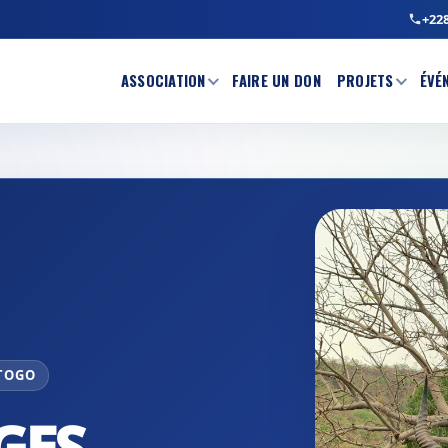
+228
ASSOCIATION
FAIRE UN DON
PROJETS
ÉVÉ
 TOGO
GES