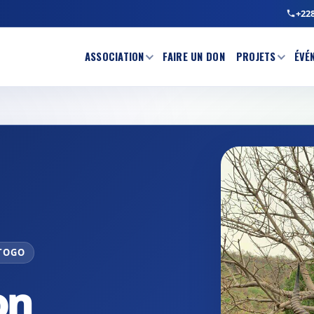
+228
ASSOCIATION
FAIRE UN DON
PROJETS
ÉVÉ
 TOGO
on