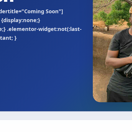
idertitle="Coming Soon"]
 {display:none;}
;} .elementor-widget:not(:last-
tant; }