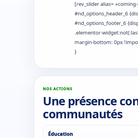
[rev_slider alias= »coming-
#nd_options_header_6 {dis
#nd_options_footer_6 {dis
.elementor-widget:not(:last
margin-bottom: 0px !impo
}
NOS ACTIONS
Une présence con
communautés
Éducation