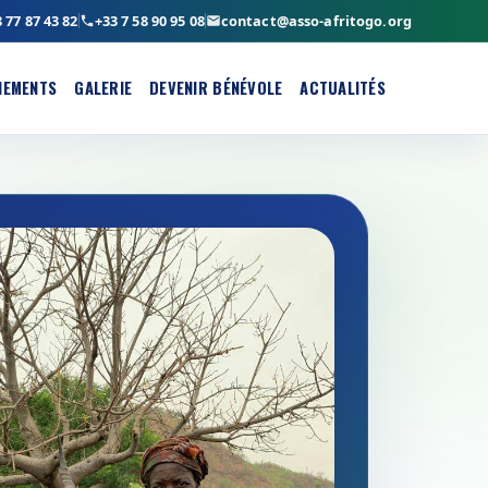
 77 87 43 82
+33 7 58 90 95 08
contact@asso-afritogo.org
NEMENTS
GALERIE
DEVENIR BÉNÉVOLE
ACTUALITÉS