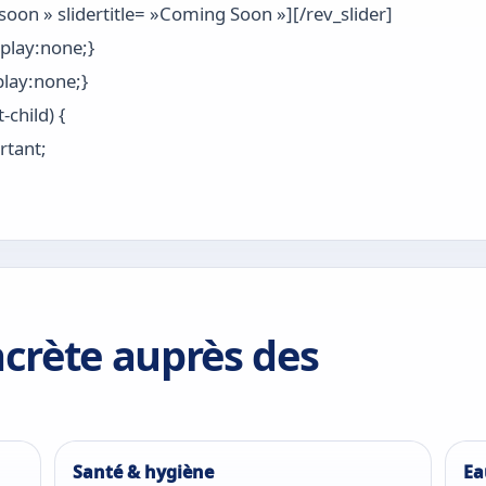
soon » slidertitle= »Coming Soon »][/rev_slider]
play:none;}
play:none;}
-child) {
rtant;
crète auprès des
Santé & hygiène
Ea