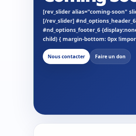
[rev_slider alias="coming-soon" sl
[/rev_slider] #nd_options_header_6
#nd_options_footer_6 {display:none
child) { margin-bottom: 0px !impor
Nous contacter
Faire un don